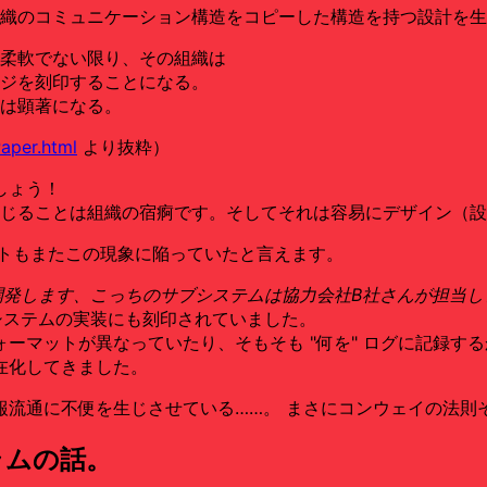
織のコミュニケーション構造をコピーした構造を持つ設計を生
柔軟でない限り、その組織は
ジを刻印することになる。
は顕著になる。
aper.html
より抜粋）
しょう！
が生じることは組織の宿痾です。そしてそれは容易にデザイン（
イトもまたこの現象に陥っていたと言えます。
開発します、こっちのサブシステムは協力会社B社さんが担当し
システムの実装にも刻印されていました。
ーマットが異なっていたり、そもそも "何を" ログに記録す
在化してきました。
報流通に不便を生じさせている……。 まさにコンウェイの法則
ラムの話。