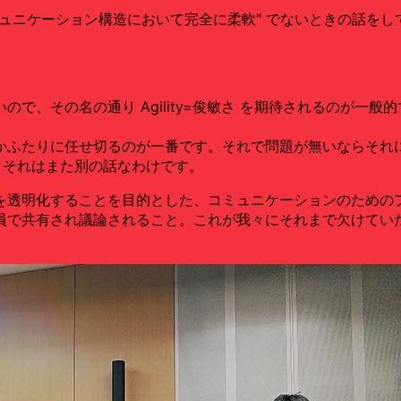
ュニケーション構造において完全に柔軟" でないときの話をし
。
で、その名の通り Agility=俊敏さ を期待されるのが一
かふたりに任せ切るのが一番です。それで問題が無いならそれ
、それはまた別の話なわけです。
を透明化することを目的とした、コミュニケーションのための
員で共有され議論されること。これが我々にそれまで欠けていた