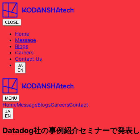
CLOSE
Home
Message
Blogs
Careers
Contact Us
JA
EN
MENU
Home
Message
Blogs
Careers
Contact
JA
EN
Datadog社の
事例紹介セミナーで
発表