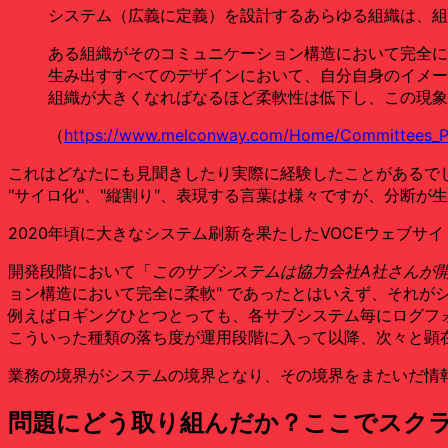
システム（広義に定義）を設計するあらゆる組織は、組
ある組織がそのコミュニケーション構造において完全に
生み出すすべてのデザインにおいて、自分自身のイメー
組織が大きくなればなるほど柔軟性は低下し、この現象
（
https://www.melconway.com/Home/Committees_P
これはどなたにも見聞きしたり実際に経験したことがあるで
"サイロ化"、"縦割り"、表現する言葉は様々ですが、分断
2020年頃に大きなシステム刷新を果たしたVOCEウェブサ
開発段階において「
このサブシステムは協力会社A社さんが
ョン構造において完全に柔軟" であったとはいえず、それが
例えばロギングひとつとっても、各サブシステム毎にログフォ
こういった種類の落ち度が運用段階に入って以降、次々と顕
業務の境界がシステムの境界となり、その境界をまたいだ情
問題にどう取り組んだか？ここでスク