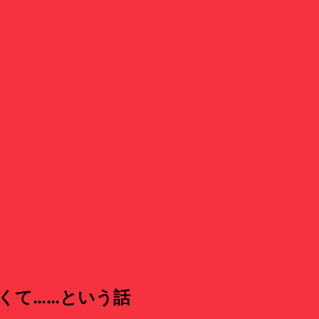
くて……と
いう
話