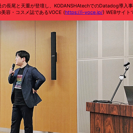
社の長尾と天重が登壇し、KODANSHAtechでのDatadog
美容・コスメ誌であるVOCE (
https://i-voce.jp/
) WEBサイ