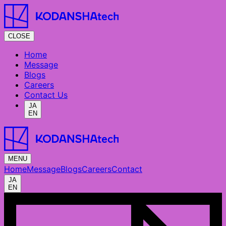
CLOSE
Home
Message
Blogs
Careers
Contact Us
JA
EN
MENU
Home
Message
Blogs
Careers
Contact
JA
EN